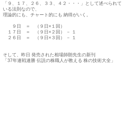
「９、１７、２６、３３、４２・・・」として述べられて
いる法則なので、
理論的にも、チャート的にも 納得がいく。
９日 ＝ （９日×１回）
１７日 ＝ （９日×２回） － １
２６日 ＝ （９日×３回） － １
そして、昨日 発売された相場師朗先生の新刊
「37年連戦連勝 伝説の株職人が教える 株の技術大全」