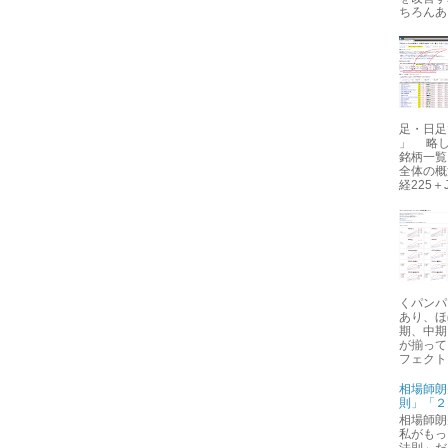
ちろんあ..
足・日足で
」 略し
銘柄一覧
全体の概
経225＋J
くパンパ
あり、ほ
期、中期
が揃って
フェクトオー
相場師朗
則」「２
相場師朗
私がもっ
法則」だ