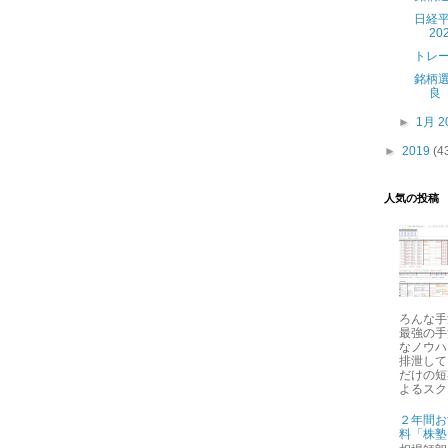
日経
202
トレード
銘柄選
良
►
1月 2
►
2019
(4
人気の投稿
ろんな手
最強の手
なノウハ
排泄して
だけの短
よるスクリ
２年間お
料「株塾