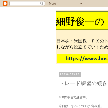
細野俊一の
日本株・米国株・ＦＸの
しながら役立てていくた
2020/02/25
トレード練習の続き - 2
100株単位で練習中。
今日は、すべての玉が 含み益。