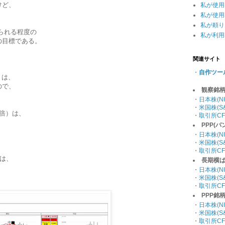
けど、
私が使用
私が使用
私が頼り
られる程度の
私が利用
の目標である。
関連サイト
・
自作ツー
倍）は、
ので、
観察銘
・
日本株(NI
・
米国株(S&
0倍）は、
・
取引所CF
PPP(
・
日本株(NI
・
米国株(S&
・
取引所CF
）は、
長期横ば
・
日本株(NI
・
米国株(S&
・
取引所CF
PPP銘
・
日本株(NI
・
米国株(S&
・
取引所CF