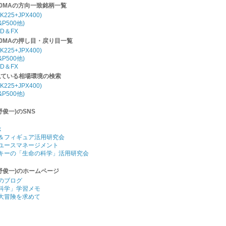
20MAの方向一致銘柄一覧
K225+JPX400)
P500他)
D＆FX
20MAの押し目・戻り目一覧
K225+JPX400)
P500他)
D＆FX
似ている相場環境の検索
K225+JPX400)
P500他)
野俊一)のSNS
k
＆フィギュア活用研究会
ユースマネージメント
キーの「生命の科学」活用研究会
野俊一)のホームページ
のブログ
科学」学習メモ
大冒険を求めて