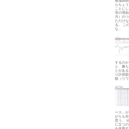
相場師朗
らちょう
ことにし
等の理由
月）のつ
ただけな
る。 こ
な...
するのか
と、勝ち
とがある
り許容額
額（リワ
ース」が
がらも自
思う。 
に立つの
を改善す