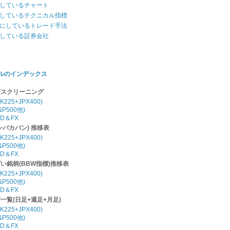
しているチャート
しているテクニカル指標
にしているトレード手法
している証券会社
ルのインデックス
柄スクリーニング
K225+JPX400)
P500他)
D＆FX
パンパカパン) 推移表
K225+JPX400)
P500他)
D＆FX
い銘柄(BBW指標)推移表
K225+JPX400)
P500他)
D＆FX
柄一覧(日足+週足+月足)
K225+JPX400)
P500他)
D＆FX