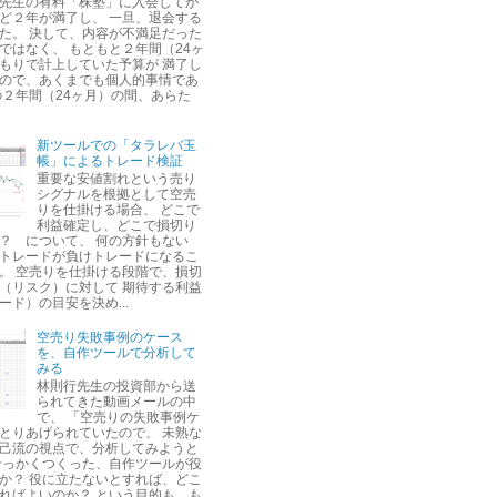
先生の有料「株塾」に入会してか
ど２年が満了し、 一旦、退会する
た。 決して、内容が不満足だった
ではなく、 もともと２年間（24ヶ
もりで計上していた予算が 満了し
ので、あくまでも個人的事情であ
の２年間（24ヶ月）の間、あらた
新ツールでの「タラレバ玉
帳」によるトレード検証
重要な安値割れという売り
シグナルを根拠として空売
りを仕掛ける場合、 どこで
利益確定し、どこで損切り
？ について、 何の方針もない
トレードが負けトレードになるこ
。 空売りを仕掛ける段階で、損切
（リスク）に対して 期待する利益
ード）の目安を決め...
空売り失敗事例のケース
を、自作ツールで分析して
みる
林則行先生の投資部から送
られてきた動画メールの中
で、 「空売りの失敗事例ケ
とりあげられていたので、 未熟な
己流の視点で、分析してみようと
せっかくつくった、自作ツールが役
か？ 役に立たないとすれば、どこ
ればよいのか？ という目的も、も