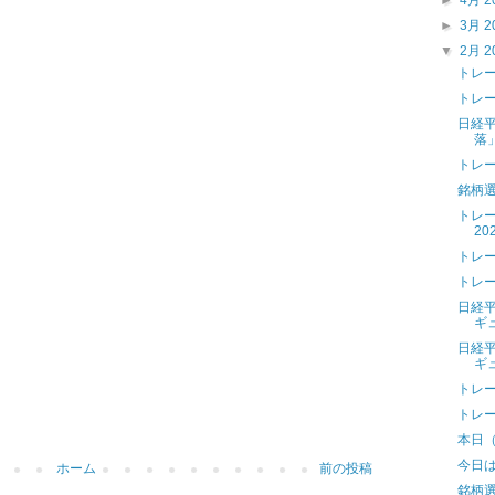
►
4月 2
►
3月 2
▼
2月 2
トレード
トレード
日経
落
トレード
銘柄選
トレード
202
トレード
トレード
日経
ギュ
日経
ギ
トレード
トレード
本日（2
今日
ホーム
前の投稿
銘柄