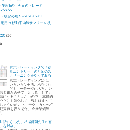
平均株価の、今日のトレード
0/02/06
練習の続き - 2020/02/01
定用の 移動平均線サマリー の改
020
(26)
3)
株式トレーディングで「鉄
板エントリー」のためのス
クリーニングをやってみる
株式トレーディングには、
いろいろな手法があるけれ
ども、一長一短がある。 い
法を組み合せて「足し算」しても
法になることはないので、 本質的
ウだけを消化して、残りはすべて
しまうのがよい。 テクニカル分析
期売買を行う場合、 企業業績等に
...
世話になった、相場師朗先生の有
」を退会。