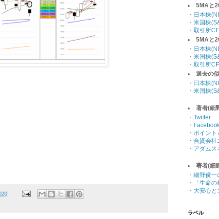
5MAと
・
日本株(NI
・
米国株(S&
・
取引所CF
5MAと
・
日本株(NI
・
米国株(S&
・
取引所CF
過去の
・
日本株(NI
・
米国株(S&
著者(細
・
Twitter
・
Faceboo
・
ポイント
・
合資会社
・
アダムス
著者(細
・
細野俊一
・
「生命の
・
大安心と
020
ラベル