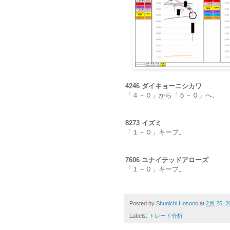
4246 ダイキョーニシカワ
「４－０」から「５－０」へ。
8273 イズミ
「１－０」キープ。
7606 ユナイテッドアローズ
「１－０」キープ。
Posted by
Shunichi Hosono
at
2月 25, 2
Labels:
トレード分析