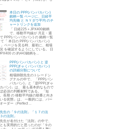
.
本日の PPP(パンパカパン)
銘柄一覧 ページに、日経平
均先物 と ＮＹダウ平均 のチ
ャートリンクを追加
「 日経225＋JPX400銘柄
で、移動平均線が 月足・週
 PPP(パンパカパン) の 銘柄一覧
て「 本日の PPP(パンパカパン)
 」ページを見る時、最初に、相場
況 を確認するようにしている。 日
PX400 の 約443銘柄を...
PPP(パンパカパン) と 逆
PPP(ぎゃくパンパカパン)
の詳細分類について
相場師朗先生のトレードシ
グナルの中で、 「PPP(パン
パカパン)」と「逆PPP(ぎゃ
カパン)」は、 最も基本的なもので
ぼ必須の判断材料である。 「短
、長期 の 移動平均線の順番と向き
いる状態」は、 一般的には、パー
ダー（Perfect ...
先生の「９の法則」「１７の法
３の法則」
先生が名付けた「法則」の中で、
とも実用的だと思ったのが「９の
った。 トレーディングで最も難し