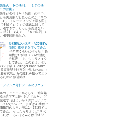
先生の「９の法則」「１７の法
３の法則」
先生が名付けた「法則」の中で、
とも実用的だと思ったのが「９の
った。 トレーディングで最も難し
こで利食うか？」の課題に対して、
、遅すぎず、もっとも妥当なルー
９の法則」である。 「９の法則」に
、相場師朗先生の...
長期横ばい銘柄（ADXBBW
指標）推移表を作ってみた
半年前くらいに作った「 長
期横ばい銘柄（BBW指標）
推移表 」を、少しリメイク
してみた。 この表は、ボリ
ド幅（Bollinger Band Width
) の 収束状態を時系列で見るためのツ
 膠着状態からの離れを狙ってエン
ための 候補銘柄...
ーディング分析ツールのリニュー
ルのリニューアルとして、対象銘
00銘柄以下に絞り込んでみた。 ど
厳選すればよいか？の詳しいノウ
っていないので、 まずは33業種ご
価総額の大きい順に1～3銘柄ずつ
でみた。 そしたらちょうど100く
ったが、そのほとんどは日経22...