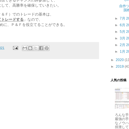
確信できるチャンスのみ参加して、
にして、高勝率を確保していきたい。
自作
国
Ｐ＆Ｆ）でのトレードの基本は、
►
7月 2
てトレードする
」なので、
ために、Ｐ＆Ｆを役立てることができる。
►
6月 2
►
5月 2
►
3月 2
►
2月 2
021
►
1月 2
►
2020
(1
►
2019
(4
人気の投稿
ろんな手
最強の手
なノウハ
排泄して