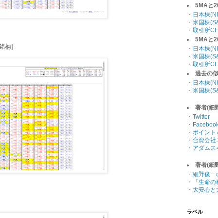
5MAと
・
日本株(NI
・
米国株(S&
・
取引所CF
5MAと
銘柄]
・
日本株(NI
・
米国株(S&
・
取引所CF
過去の
・
日本株(NI
・
米国株(S&
著者(細
・
Twitter
・
Faceboo
・
ポイント
・
合資会社
・
アダムス
著者(細
・
細野俊一
・
「生命の
・
大安心と
ラベル