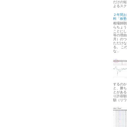
だけの短
よるスクリ
２年間お
料「株塾
相場師朗
らちょう
ことにし
等の理由
月）のつ
ただけな
る。 こ
な...
するのか
と、勝ち
とがある
り許容額
額（リワ