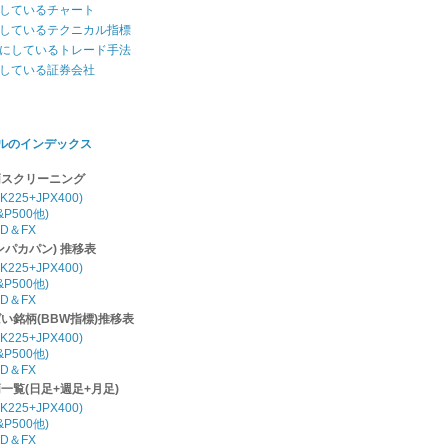
しているチャート
しているテクニカル指標
にしているトレード手法
している証券会社
ルのインデックス
柄スクリーニング
K225+JPX400)
P500他)
D＆FX
パンパカパン) 推移表
K225+JPX400)
P500他)
D＆FX
い銘柄(BBW指標)推移表
K225+JPX400)
P500他)
D＆FX
柄一覧(日足+週足+月足)
K225+JPX400)
P500他)
D＆FX