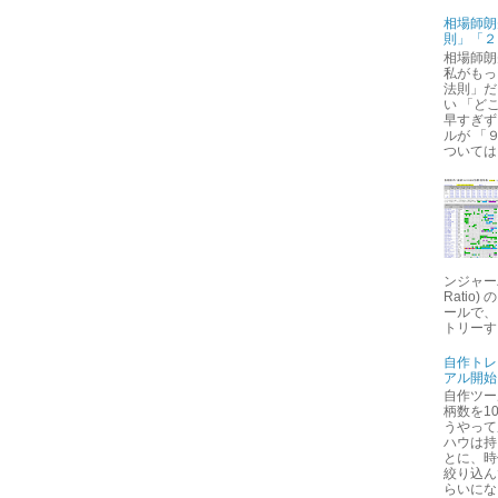
相場師朗
則」「２
相場師朗
私がもっ
法則」だ
い 「ど
早すぎず
ルが 「
ついては
ンジャーバン
Ratio
ールで、
トリーする
自作トレ
アル開始
自作ツー
柄数を1
うやって
ハウは持
とに、時
絞り込ん
らいにな