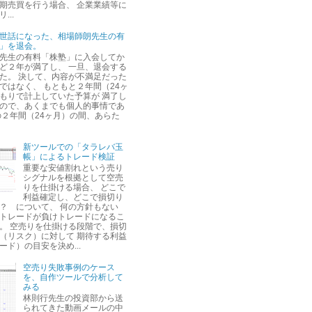
期売買を行う場合、 企業業績等に
...
世話になった、相場師朗先生の有
」を退会。
先生の有料「株塾」に入会してか
ど２年が満了し、 一旦、退会する
た。 決して、内容が不満足だった
ではなく、 もともと２年間（24ヶ
もりで計上していた予算が 満了し
ので、あくまでも個人的事情であ
の２年間（24ヶ月）の間、あらた
新ツールでの「タラレバ玉
帳」によるトレード検証
重要な安値割れという売り
シグナルを根拠として空売
りを仕掛ける場合、 どこで
利益確定し、どこで損切り
？ について、 何の方針もない
トレードが負けトレードになるこ
。 空売りを仕掛ける段階で、損切
（リスク）に対して 期待する利益
ード）の目安を決め...
空売り失敗事例のケース
を、自作ツールで分析して
みる
林則行先生の投資部から送
られてきた動画メールの中