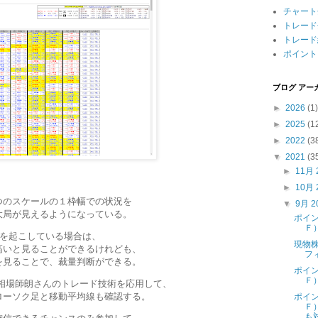
チャート
トレード
トレード
ポイント
ブログ アー
►
2026
(1)
►
2025
(1
►
2022
(3
▼
2021
(3
►
11月 
►
10月 
つのスケールの１枠幅での状況を
▼
9月 2
大局が見えるようになっている。
ポイ
Ｆ
」を起こしている場合は、
現物
高いと見ることができるけれども、
フ
を見ることで、裁量判断ができる。
ポイ
Ｆ
相場師朗さんのトレード技術を応用して、
ローソク足と移動平均線も確認する。
ポイ
Ｆ
も