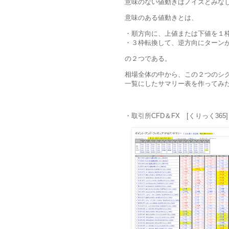
意味のない値動きはノイズとみな
意味のある値動きとは、
・順方向に、上値または下値を１
・３枠転換して、逆方向にターン
の２つである。
相場全体の中から、この２つのシ
一覧にしたサマリー表を作ってみ
・取引所CFD＆FX [くりっく365]