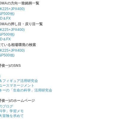
20MAの方向一致銘柄一覧
K225+JPX400)
P500他)
D＆FX
20MAの押し目・戻り目一覧
K225+JPX400)
P500他)
D＆FX
似ている相場環境の検索
K225+JPX400)
P500他)
野俊一)のSNS
k
＆フィギュア活用研究会
ユースマネージメント
キーの「生命の科学」活用研究会
野俊一)のホームページ
のブログ
科学」学習メモ
大冒険を求めて