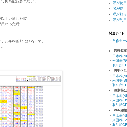
して何も記録されない。
私が使用
私が使用
私が頼り
枠以上更新した時
私が利用
が変わった時
関連サイト
・
自作ツー
グナルを横断的にひろって、
た。
観察銘
・
日本株(NI
・
米国株(S&
・
取引所CF
PPP(
・
日本株(NI
・
米国株(S&
・
取引所CF
長期横ば
・
日本株(NI
・
米国株(S&
・
取引所CF
PPP銘
・
日本株(NI
・
米国株(S&
・
取引所CF