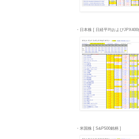
・日本株 [ 日経平均およびJPX400
・米国株 [ S&P500銘柄 ]