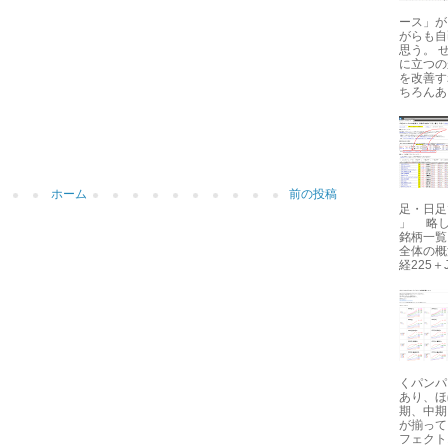
ース」が
がらも自
思う。 
に立つの
を改善す
ちろんあ..
ホーム
前の投稿
足・日足で
」 略し
銘柄一覧
全体の概
経225＋J
くパンパ
あり、ほ
期、中期
が揃って
フェクトオー