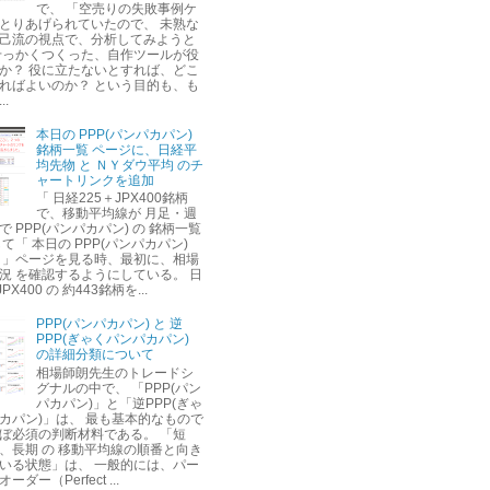
で、 「空売りの失敗事例ケ
とりあげられていたので、 未熟な
己流の視点で、分析してみようと
せっかくつくった、自作ツールが役
か？ 役に立たないとすれば、どこ
ればよいのか？ という目的も、も
.
本日の PPP(パンパカパン)
銘柄一覧 ページに、日経平
均先物 と ＮＹダウ平均 のチ
ャートリンクを追加
「 日経225＋JPX400銘柄
で、移動平均線が 月足・週
 PPP(パンパカパン) の 銘柄一覧
て「 本日の PPP(パンパカパン)
 」ページを見る時、最初に、相場
況 を確認するようにしている。 日
PX400 の 約443銘柄を...
PPP(パンパカパン) と 逆
PPP(ぎゃくパンパカパン)
の詳細分類について
相場師朗先生のトレードシ
グナルの中で、 「PPP(パン
パカパン)」と「逆PPP(ぎゃ
カパン)」は、 最も基本的なもので
ぼ必須の判断材料である。 「短
、長期 の 移動平均線の順番と向き
いる状態」は、 一般的には、パー
ダー（Perfect ...