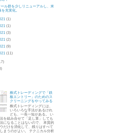
ツール群を少しリニューアルし、米
株を充実化。
021
(1)
021
(1)
021
(3)
021
(2)
021
(9)
021
(11)
17)
3)
株式トレーディングで「鉄
板エントリー」のためのス
クリーニングをやってみる
株式トレーディングには、
いろいろな手法があるけれ
ども、一長一短がある。 い
法を組み合せて「足し算」しても
法になることはないので、 本質的
ウだけを消化して、残りはすべて
しまうのがよい。 テクニカル分析